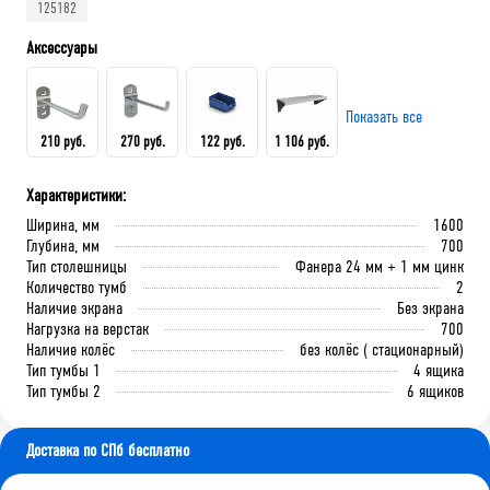
125182
Аксессуары
Показать все
210 руб.
270 руб.
122 руб.
1 106 руб.
Характеристики:
Крючок 80 мм.
Крючок 125 мм.
Лоток складской 165х100х75
QDR-3 Полка (130х586х205)
Ширина, мм
1600
мм
Глубина, мм
700
Тип столешницы
Фанера 24 мм + 1 мм цинк
Количество тумб
2
В корзину
В корзину
Наличие экрана
Без экрана
В корзину
В корзину
Нагрузка на верстак
700
Наличие колёс
без колёс ( стационарный)
Тип тумбы 1
4 ящика
Тип тумбы 2
6 ящиков
Доставка по СПб бесплатно