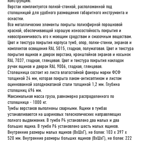
конструкцию.
Верстак комплектуется полкой-стенкой, расположенной под
столешницей для удобного размещения габаритного инструмента и
оснастки.
Все металлические элементы покрыты полиэфирной порошковой
краской, обеспечивающей хорошую износостойкость покрытия и
невосприимчивость его к моющим средствам и смазочным веществам.
Цвет и текстура покрытия корпуса тумб, опор, полки-стенки, экранов и
комплектов освещения RAL 5015, гладкая, полуматовая. Цвет и текстура
покрытия ящиков и дверок верстака, кронштейнов экранов и косынок
RAL 7037, гладкая, глянцевая. Цвет и текстура покрытия накладок
ручек ящиков и дверок RAL 9006, гладкая, глянцевая.
Столешница состоит из листа влагостойкой фанеры марки ФСФ
толщиной 24 мм, которая покрыта лаком-антисептиком и листом
оцинкованной холоднокатаной стали толщиной 1,2 мм. Глубина
столешниц 696 мм.
Максимальная масса груза, равномерно распределенного по
столешнице - 1000 кг.
Тумбы верстаков выполнены сварными. Ящики в тумбах
устанавливаются на шариковых телескопических направляющих
полного выдвижения. В тумбе P4 установлено два малых и два
больших ящика. В тумбе P6 установлено шесть малых ящиков.
Внутренние размеры малых ящиков (ВхШхГ), не более: 103 х 397 х
520 мм. Внутренние размеры больших ящиков (ВхШхГ), не более: 222