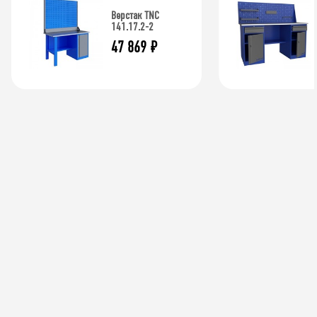
Верстак TNC
141.17.2-2
47 869
₽