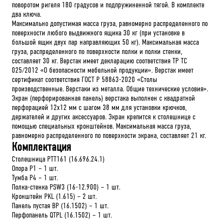
поворотом ригеля 180 градусов и подпружиненной тягой. В комплекте
два ключа.
Максимально допустимая масса груза, равномерно распределенного по
поверхности любого выдвижного ящика 30 кг (при установке в
большой ящик двух пар направляющих 50 кг). Максимальная масса
груза, распределенного по поверхности полки и полки стенки,
составляет 30 кг. Верстак имеет декларацию соответствия ТР ТС
025/2012 «О безопасности мебельной продукции». Верстак имеет
сертификат соответствия ГОСТ Р 58863-2020 «Столы
производственные. Верстаки из металла. Общие технические условия».
Экран (перфорированная панель) верстака выполнен с квадратной
перфорацией 12х12 мм с шагом 38 мм для установки крючков,
держателей и других аксессуаров. Экран крепится к столешнице с
помощью специальных кронштейнов. Максимальная масса груза,
равномерно распределенного по поверхности экрана, составляет 21 кг.
Комплектация
Столешница PTT161 (16.696.24.1)
Опора P1 – 1 шт.
Тумба P4 – 1 шт.
Полка-стенка PSW3 (16-12.900) – 1 шт.
Кронштейн PKL (1.615) – 2 шт.
Панель пустая BP (16.1502) – 1 шт.
Перфопанель QTPL (16.1502) – 1 шт.