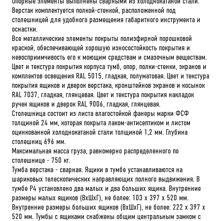
Опорные элементы выполнены сварными из холоднокатаной стали.
Верстак комплектуется полкой-стенкой, расположенной под
столешницей для удобного размещения габаритного инструмента и
оснастки.
Все металлические элементы покрыты полиэфирной порошковой
краской, обеспечивающей хорошую износостойкость покрытия и
невосприимчивость его к моющим средствам и смазочным веществам.
Цвет и текстура покрытия корпуса тумб, опор, полки-стенки, экранов и
комплектов освещения RAL 5015, гладкая, полуматовая. Цвет и текстура
покрытия ящиков и дверок верстака, кронштейнов экранов и косынок
RAL 7037, гладкая, глянцевая. Цвет и текстура покрытия накладок
ручек ящиков и дверок RAL 9006, гладкая, глянцевая.
Столешница состоит из листа влагостойкой фанеры марки ФСФ
толщиной 24 мм, которая покрыта лаком-антисептиком и листом
оцинкованной холоднокатаной стали толщиной 1,2 мм. Глубина
столешниц 696 мм.
Максимальная масса груза, равномерно распределенного по
столешнице - 750 кг.
Тумба верстака - сварная. Ящики в тумбе устанавливаются на
шариковых телескопических направляющих полного выдвижения. В
тумбе P4 установлено два малых и два больших ящика. Внутренние
размеры малых ящиков (ВхШхГ), не более: 103 х 397 х 520 мм.
Внутренние размеры больших ящиков (ВхШхГ), не более: 222 х 397 х
520 мм. Тумбы с ящиками снабжены общим центральным замком с