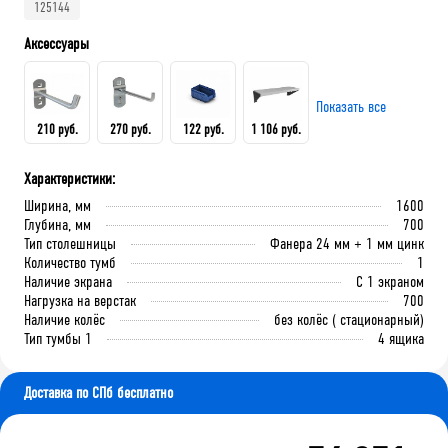
125144
Аксессуары
Показать все
210 руб.
270 руб.
122 руб.
1 106 руб.
Характеристики:
Крючок 80 мм.
Крючок 125 мм.
Лоток складской 165х100х75
QDR-3 Полка (130х586х205)
Ширина, мм
1600
мм
Глубина, мм
700
Тип столешницы
Фанера 24 мм + 1 мм цинк
Количество тумб
1
В корзину
В корзину
Наличие экрана
С 1 экраном
В корзину
В корзину
Нагрузка на верстак
700
Наличие колёс
без колёс ( стационарный)
Тип тумбы 1
4 ящика
Доставка по СПб бесплатно