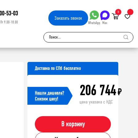
00-53-03
0
Заказать
звонок
-Пт 9.00-18.00
WhatsApp
Max
Доставка по СПб бесплатно
206 744
₽
Нашли дешевле?
Cнизим цену!
цена указана с НДС
В корзину