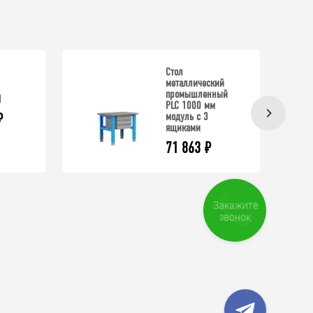
Стол
металлический
промышленный
1
PLC 1000 мм
модуль с 3
₽
ящиками
71 863
₽