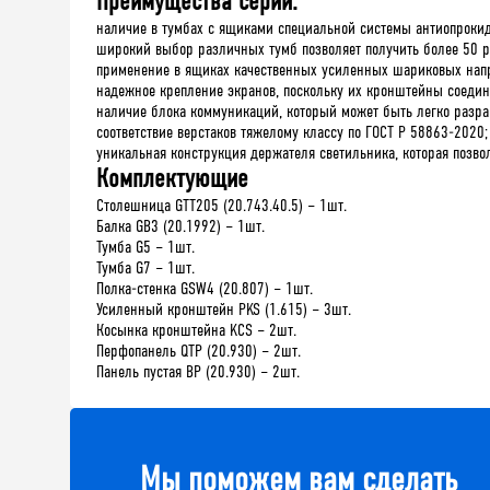
Преимущества серии:
наличие в тумбах с ящиками специальной системы антиопрокид
широкий выбор различных тумб позволяет получить более 50 р
применение в ящиках качественных усиленных шариковых нап
надежное крепление экранов, поскольку их кронштейны соедин
наличие блока коммуникаций, который может быть легко разра
соответствие верстаков тяжелому классу по ГОСТ Р 58863-2020;
уникальная конструкция держателя светильника, которая позво
Комплектующие
Столешница GTT205 (20.743.40.5) – 1шт.
Балка GB3 (20.1992) – 1шт.
Тумба G5 – 1шт.
Тумба G7 – 1шт.
Полка-стенка GSW4 (20.807) – 1шт.
Усиленный кронштейн PKS (1.615) – 3шт.
Косынка кронштейна KCS – 2шт.
Перфопанель QTP (20.930) – 2шт.
Панель пустая BP (20.930) – 2шт.
Мы поможем вам сделать