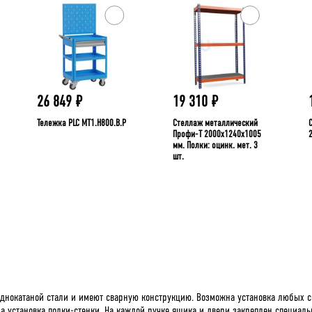
26 849
₽
19 310
₽
Тележка PLC МT1.H800.В.Р
Стеллаж металлический
Профи-Т 2000x1240x1005
мм. Полки: оцинк. мет. 3
шт.
днокатаной стали и имеют сварную конструкцию. Возможна установка любых с
а установка полки-стенки. На каждой ручке ящика и двери закреплен специа