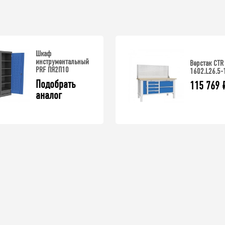
Шкаф
инструментальный
Верстак CTR
PRF ПЯ2П10
1602.L26.5-
Подобрать 
115 769
аналог