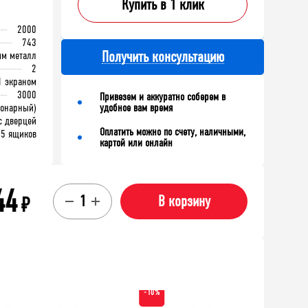
65х100х75
лка (130х586х205)
Купить в 1 клик
2000
743
Получить консультацию
мм металл
В корзину
2
корзину
1 экраном
3000
Привезем и аккуратно соберем в
ионарный)
удобное вам время
с дверцей
Оплатить можно по счету, наличными,
5 ящиков
картой или онлайн
44
₽
В корзину
-10%