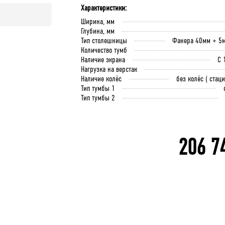
Крючок 80 мм.
Крючок 125 мм.
Лоток складской 1
QDR-3 По
Характеристики:
мм
Ширина, мм
Глубина, мм
Тип столешницы
Фанера 40мм + 5
В корзину
Количество тумб
В 
В корзину
Наличие экрана
С 
Нагрузка на верстак
Наличие колёс
без колёс ( стац
Тип тумбы 1
Тип тумбы 2
206 7