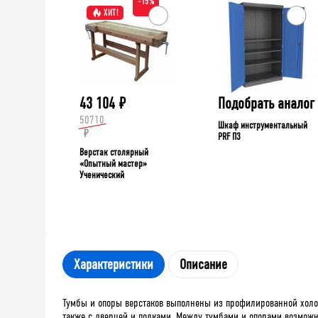
-15%
ХИТ!
43 104
₽
Подобрать аналог
50710
Шкаф инструментальный
₽
PRF П3
Верстак столярный
«Опытный мастер»
Ученический
Характеристики
Описание
Тумбы и опоры верстаков выполнены из профилированной холо
также с дверцей и полками. Между тумбами и опорами возможн