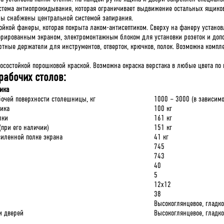
тема антиопрокидывания, которая ограничивает выдвижение остальных ящико
 снабжены центральной системой запирания.
йкой фанеры, которая покрыта лаком-антисептиком. Сверху на фанеру установ
рированным экраном, электромонтажным блоком для установки розеток и допо
тные держатели для инструментов, отверток, крючков, полок. Возможна компл
осостойкой порошковой краской. Возможна окраска верстака в любые цвета по к
рабочих столов:
ика
бочей поверхности столешницы, кг
1000 – 3000 (в зависимо
щика
100 кг
лки
161 кг
(при его наличии)
151 кг
силенной полке экрана
41 кг
745
743
40
5
12х12
38
Высокоглянцевое, гладк
и дверей
Высокоглянцевое, гладк