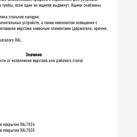
в тумбы, если один из ящиков выдвинут. Ящики снабжены
лена стальная наладка.
лнительных устройств, а также комплектом освещения с
ектование верстака навесным элементами (держатели, крючки,
аталогу RAL.
Значение
сти от исполнения верстака или рабочего стола)
ое покрытие RAL7024
ое покрытие RAL7035