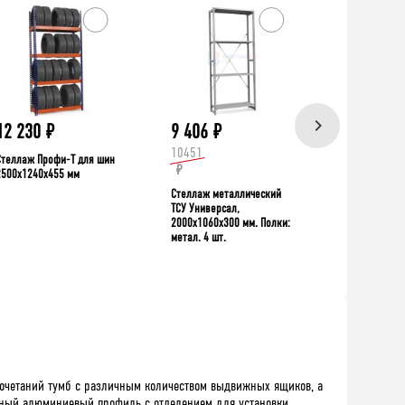
ХИТ!
12 230
₽
9 406
₽
39 335
10451
Стеллаж Профи-Т для шин
Верстак TNC 
₽
2500x1240x455 мм
Стеллаж металлический
ТСУ Универсал,
2000x1060x300 мм. Полки:
метал. 4 шт.
очетаний тумб с различным количеством выдвижных ящиков, а
льный алюминиевый профиль с отделением для установки