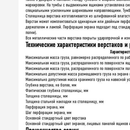
маркировки. На тумбы с выдвижными ящиками установлена сис
специальными усиленными шариковыми направляющими. Тумбы
Столешница верстака изготавливается из шлифованной влагосто
Верстак может комплектоваться одинарным или двойным перфо
держателем и лампой. Перфорация экрана подходит под стандар
полки).
Все металлические части верстака покрыты ударопрочной и изн
Технические характеристики верстаков и 
Характерист
Максимальная масса груза, равномерно распределенного по ра
Максимальная масса груза, распределенного по поверхности я
Максимальная масса груза, распределенного по поверхности по
Максимально допустимая масса размещаемого груза на экране 
Максимально допустимая масса хранимого груза на навесной у
Глубина верстака, не более, мм
Фактическая глубина столешницы, мм
Толщина столешницы, мм
Толщина стальной накладки на столешницу, мм
Перфорация экрана, мм
Шаг перфорации экрана, мм
Основной стандартный цвет верстака
Основной стандартный цвет экранов, лицевых панелей ящиков 