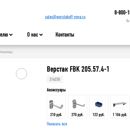
8-800-1
sales@werstakoff-neva.ru
Пн
телю
О нас
Контакты
толешницы
Верстак FBK 205.57.4-1
216235
Аксессуары
210 руб.
270 руб.
122 руб.
1 106 руб.
Показать все