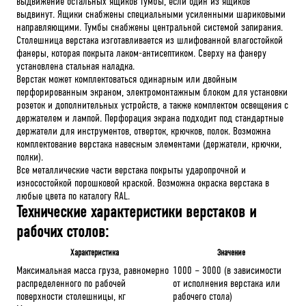
выдвижение остальных ящиков тумбы, если один из ящиков
выдвинут. Ящики снабжены специальными усиленными шариковыми
направляющими. Тумбы снабжены центральной системой запирания.
Столешница верстака изготавливается из шлифованной влагостойкой
фанеры, которая покрыта лаком-антисептиком. Сверху на фанеру
установлена стальная наладка.
Верстак может комплектоваться одинарным или двойным
перфорированным экраном, электромонтажным блоком для установки
розеток и дополнительных устройств, а также комплектом освещения с
держателем и лампой. Перфорация экрана подходит под стандартные
держатели для инструментов, отверток, крючков, полок. Возможна
комплектование верстака навесным элементами (держатели, крючки,
полки).
Все металлические части верстака покрыты ударопрочной и
износостойкой порошковой краской. Возможна окраска верстака в
любые цвета по каталогу RAL.
Технические характеристики верстаков и
рабочих столов:
Характеристика
Значение
Максимальная масса груза, равномерно
1000 – 3000 (в зависимости
распределенного по рабочей
от исполнения верстака или
поверхности столешницы, кг
рабочего стола)