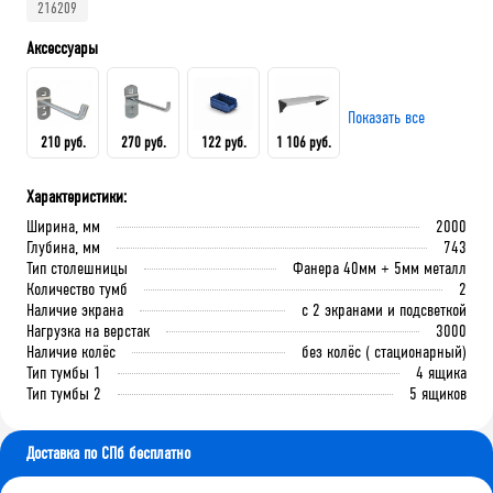
216209
Аксессуары
Показать все
210 руб.
270 руб.
122 руб.
1 106 руб.
Характеристики:
Крючок 80 мм.
Крючок 125 мм.
Лоток складской 165х100х75
QDR-3 Полка (130х586х205)
Ширина, мм
2000
мм
Глубина, мм
743
Тип столешницы
Фанера 40мм + 5мм металл
Количество тумб
2
В корзину
В корзину
Наличие экрана
с 2 экранами и подсветкой
В корзину
В корзину
Нагрузка на верстак
3000
Наличие колёс
без колёс ( стационарный)
Тип тумбы 1
4 ящика
Тип тумбы 2
5 ящиков
Доставка по СПб бесплатно