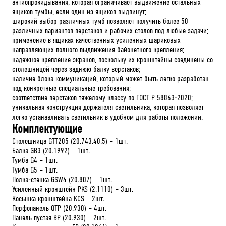
антиопрокидывания, которая ограничивает выдвижение остальных
ящиков тумбы, если один из ящиков выдвинут;
широкий выбор различных тумб позволяет получить более 50
различных вариантов верстаков и рабочих столов под любые задачи;
применение в ящиках качественных усиленных шариковых
направляющих полного выдвижения байонетного крепления;
надежное крепление экранов, поскольку их кронштейны соединены со
столешницей через заднюю балку верстаков;
наличие блока коммуникаций, который может быть легко разработан
под конкретные специальные требования;
соответствие верстаков тяжелому классу по ГОСТ Р 58863-2020;
уникальная конструкция держателя светильника, которая позволяет
легко устанавливать светильник в удобном для работы положении.
Комплектующие
Столешница GTT205 (20.743.40.5) – 1шт.
Балка GB3 (20.1992) – 1шт.
Тумба G4 – 1шт.
Тумба G5 – 1шт.
Полка-стенка GSW4 (20.807) – 1шт.
Усиленный кронштейн PKS (2.1110) – 3шт.
Косынка кронштейна KCS – 2шт.
Перфопанель QTP (20.930) – 4шт.
Панель пустая BP (20.930) – 2шт.