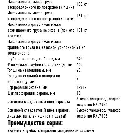
Максимальная масса груза,
100 кг
распределенного по поверхности ящика
Максимальная масса груза,
161 кг
распределенного по поверхности полки
Максимально допустимая масса
размещаемого груза на экране (при его
151 кг
наличии)
Максимально допустимая масса
хранимого груза на навесной усиленной
41 кг
полке экрана
Глубина верстака, не более, мм
745
Фактическая глубина столешницы, мм
743
Толщина столешницы, мм
40
Толщина стальной накладки на
5
столешницу, мм
Перфорация экрана, мм
12х12
Шаг перфорации экрана, мм
38
Высокоглянцевое, гладкое
Основной стандартный цвет верстака
покрытие RAL7024
Основной стандартный цвет экранов,
Высокоглянцевое, гладкое
лицевых панелей ящиков и дверей
покрытие RAL7035
Преимущества серии:
наличие в тумбах с ящиками специальной системы