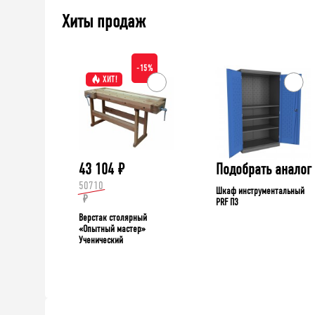
Хиты продаж
-15%
ХИТ!
43 104
₽
Подобрать аналог
50710
Шкаф инструментальный
₽
PRF П3
Верстак столярный
«Опытный мастер»
Ученический