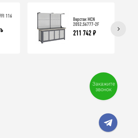
FFI 116
Верстак MCN
2052.S6777-2F
ь 
211 742
₽
Закажите
звонок