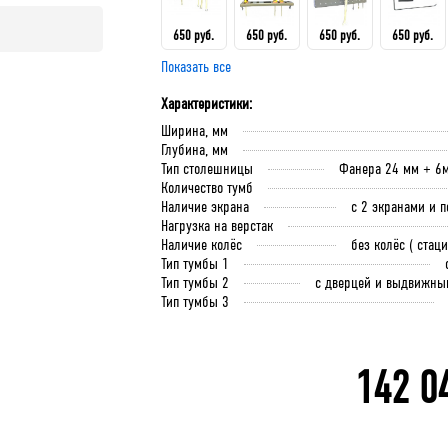
650 руб.
650 руб.
650 руб.
650 руб.
Показать все
Держатель для ключей
Держатель универсальный
Держатель для отв
Держате
Характеристики:
Верстакофф
Верстакофф
Верстакофф
полотен
Ширина, мм
Глубина, мм
Тип столешницы
Фанера 24 мм + 6
Количество тумб
В корзину
В 
Наличие экрана
с 2 экранами и п
В корзину
Нагрузка на верстак
Наличие колёс
без колёс ( стац
Тип тумбы 1
Тип тумбы 2
с дверцей и выдвижны
Тип тумбы 3
142 0