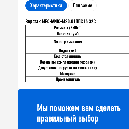
Характеристики
Описание
Верстак MECHANIC-М20.01ППС16 Э2С
Размеры (ВхШхГ)
Наличие тумб
Зона применения
Виды тумб
Вид столешницы
Варианты комплектации экранами
Допустимая нагрузка на столешницу
Материал
Производитель
Мы поможем вам сделать
правильный выбор