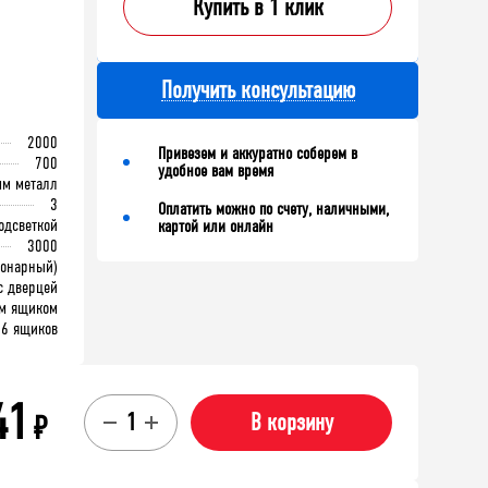
Купить в 1 клик
Получить консультацию
ерток
ль для бумажных
ец Верстакофф
2000
Привезем и аккуратно соберем в
700
удобное вам время
мм металл
3
Оплатить можно по счету, наличными,
корзину
В корзину
одсветкой
картой или онлайн
3000
ионарный)
с дверцей
м ящиком
6 ящиков
41
₽
В корзину