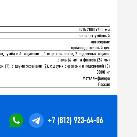
870x2000x700 мм
четырехтумбовый
автосервис
производственный цех
ом, тумба с 6 ящиками , 1 открытая полка, 2 подвесных ящика
сталь (6 мм) и фанера (24 мм)
ом (1), с двумя экранами (2), с двумя экранами и подсветкой (3)
3000 кг
Металл+фанера
Россия
+7 (812) 923-64-06