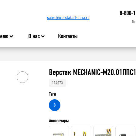
8-800-1
sales@werstakoff-neva.ru
Пн
телю
О нас
Контакты
а
Верстак MECHANIC-М20.01ППС1
114073
Теги
3
Аксессуары