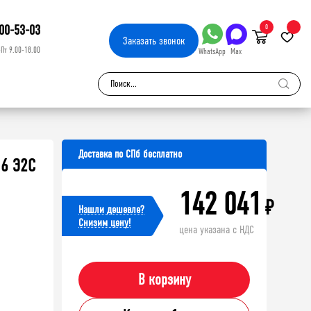
00-53-03
0
Заказать
звонок
-Пт 9.00-18.00
WhatsApp
Max
Доставка по СПб бесплатно
6 Э2С
142 041
₽
Нашли дешевле?
Cнизим цену!
цена указана с НДС
В корзину