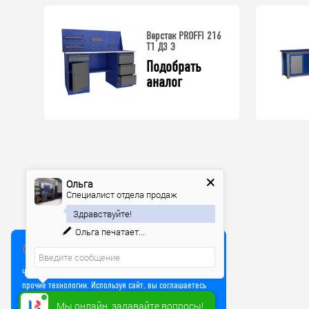
Верстак PROFFI 216
Т1 Д3 Э
Подобрать 
аналог
Ольга
Специалист отдела продаж
Здравствуйте!
Ольга
печатает...
Мы используем куки
Чтобы улучшить работу сайта, мы используем Cookie и
прочие технологии. Используя сайт, вы соглашаетесь
на обработку файлов Cookie
Мы онлайн, задавайте вопросы!