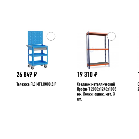
26 849
₽
19 310
₽
Тележка PLC МT1.H800.В.Р
Стеллаж металлический
Профи-Т 2000x1240x1005
мм. Полки: оцинк. мет. 3
шт.