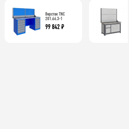
Верстак TNC
201.66.3-1
99 842
₽