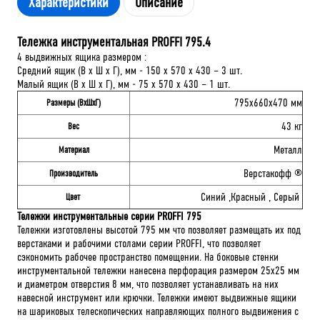
Характеристики
Описание
Тележка инструментальная PROFFI 795.4
4 выдвижных ящика размером :
Средний ящик (В х Ш х Г), мм - 150 х 570 х 430 – 3 шт.
Малый ящик (В х Ш х Г), мм - 75 х 570 х 430 – 1 шт.
795x660x470 мм
Размеры (ВхШхГ)
43 кг
Вес
Металл
Материал
Верстакофф ®
Производитель
Синий ,Красный , Серый
Цвет
Тележки инструментальные серии PROFFI 795
Тележки изготовлены высотой 795 мм что позволяет размещать их под
верстаками и рабочими столами серии PROFFI, что позволяет
сэкономить рабочее пространство помещении. На боковые стенки
инструментальной тележки нанесена перфорация размером 25х25 мм
и диаметром отверстия 8 мм, что позволяет устанавливать на них
навесной инструмент или крючки. Тележки имеют выдвижные ящики
на шариковых телескопических направляющих полного выдвижения с