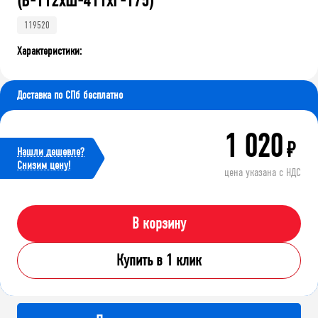
(В-112хШ-411хГ-175)
119520
Характеристики:
Доставка по СПб бесплатно
1 020
₽
Нашли дешевле?
Cнизим цену!
цена указана с НДС
В корзину
Купить в 1 клик