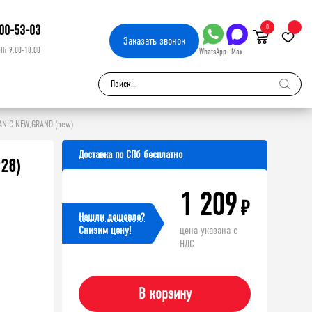
00-53-03
0
Заказать
звонок
-Пт 9.00-18.00
WhatsApp
Max
ANIC NEW,GRAND (new)
Доставка по СПб бесплатно
28)
1 209
₽
Нашли дешевле?
Cнизим цену!
цена указана с
НДС
В корзину