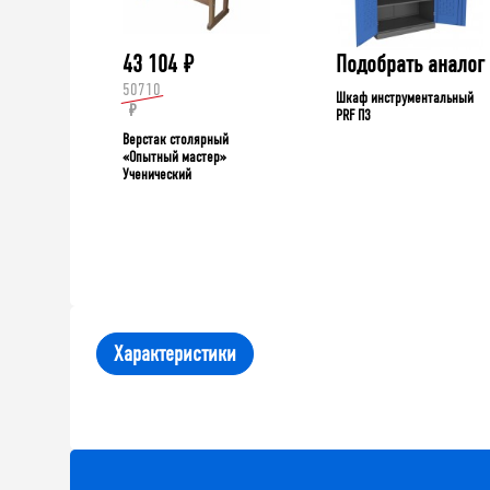
43 104
₽
Подобрать аналог
50710
Шкаф инструментальный
₽
PRF П3
Верстак столярный
«Опытный мастер»
Ученический
Характеристики