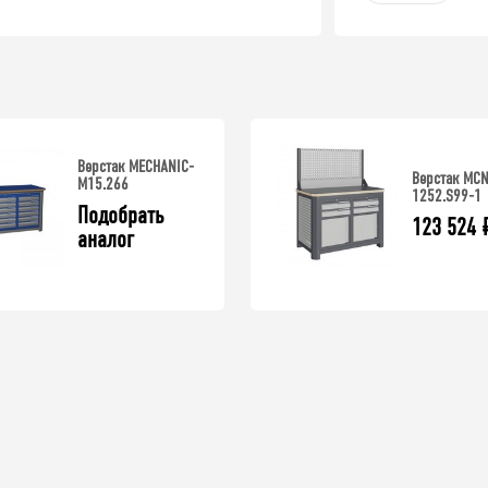
Верстак MECHANIC-
Верстак MC
М15.266
1252.S99-1
Подобрать 
123 524
аналог