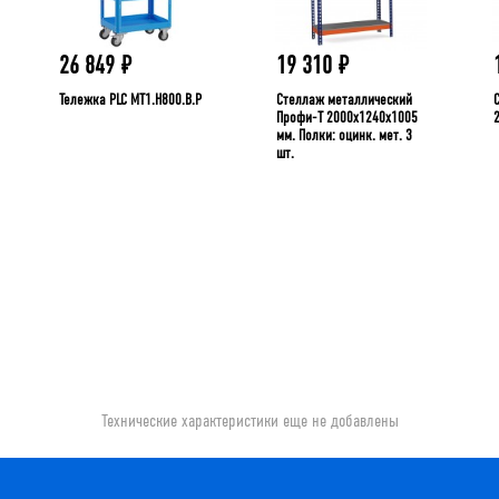
26 849
₽
19 310
₽
Тележка PLC МT1.H800.В.Р
Стеллаж металлический
Профи-Т 2000x1240x1005
мм. Полки: оцинк. мет. 3
шт.
Технические характеристики еще не добавлены