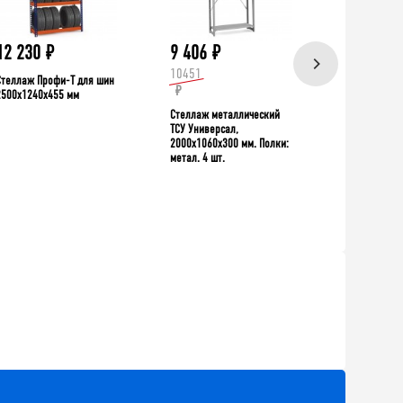
12 230
₽
9 406
₽
39 335
10451
Стеллаж Профи-Т для шин
Верстак TNC 
₽
2500x1240x455 мм
Стеллаж металлический
ТСУ Универсал,
2000x1060x300 мм. Полки:
метал. 4 шт.