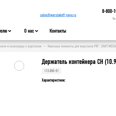
8-800-1
sales@werstakoff-neva.ru
Пн
телю
О нас
Контакты
нели и аксессуары к верстакам
Навесные элементы для верстаков PRF , CRAFT,MECH
Держатель контейнера CH (10.9
113.000-01
Характеристики: