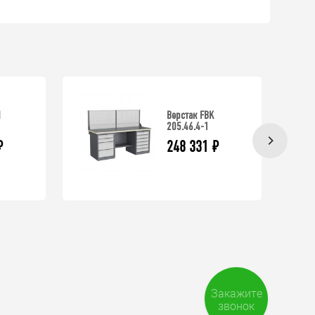
N
Верстак FBK
205.46.4-1
₽
248 331
₽
Закажите
звонок