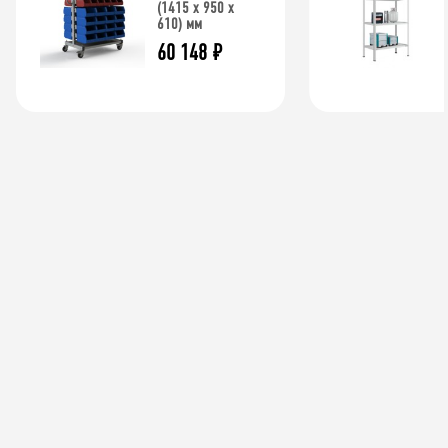
(1415 х 950 х
610) мм
60 148
₽