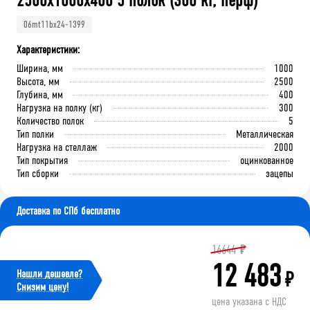
2500x1000x400 5 полок (300 кг, перф)
06mt11bx24-1399
Характеристики:
Ширина, мм
1000
Высота, мм
2500
Глубина, мм
400
Нагрузка на полку (кг)
300
Количество полок
5
Тип полки
Металлическая
Нагрузка на стеллаж
2000
Тип покрытия
оцинкованное
Тип сборки
зацепы
Доставка по СПб бесплатно
16644
₽
12 483
Нашли дешевле?
₽
Cнизим цену!
цена указана с НДС